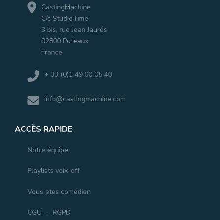
CastingMachine
C/c StudioTime
3 bis, rue Jean Jaurés
92800 Puteaux
France
+ 33 (0)1 49 00 05 40
info@castingmachine.com
ACCÈS RAPIDE
Notre équipe
Playlists voix-off
Vous etes comédien
CGU
-
RGPD