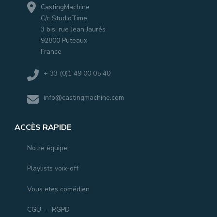
CastingMachine
C/c StudioTime
3 bis, rue Jean Jaurés
92800 Puteaux
France
+ 33 (0)1 49 00 05 40
info@castingmachine.com
ACCÈS RAPIDE
Notre équipe
Playlists voix-off
Vous etes comédien
CGU
-
RGPD